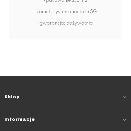
-pakowanie 2,2 m2
-zamek; system montażu 5G
-gwarancja; dożywotnia

Sklep

Informacje