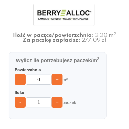
2
Ilość w paczce/powierzchnia:
2,20 m
Za paczkę zapłacisz:
277,09 zł
2
Wylicz ile potrzebujesz paczek/m
Powierzchnia
-
+
m²
Ilość
-
+
paczek